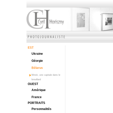
EST
Ukraine
Géorgie
Bélarus
Minsk, une capitale dans le
brouillard
OUEST
Amérique
France
PORTRAITS
Personnalités