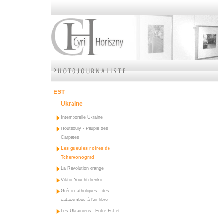
EST
Ukraine
Intemporelle Ukraine
Houtsouly - Peuple des
Carpates
Les gueules noires de
Tchervonograd
La Révolution orange
Viktor Youchtchenko
Gréco-catholiques : des
catacombes à l'air libre
Les Ukrainiens - Entre Est et