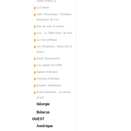
Ouest (Partie 2)
La Crimée
Juifs, Musulmans, Chrétiens
arméniens de Lviv
Jour de vote en prison
Lviv - Le "Petit Paris" de l'Est
La crise politique
Les Ukrainiens - Entre Est et
Ouest
Youlia Tymochenko
Les soldats de l'UPA
Eglises d'Ukraine
Femmes d'Ukraine
Emigrés clandestins
Rosh Hashanah - Le nouvel
an juif
Géorgie
Bélarus
OUEST
Amérique